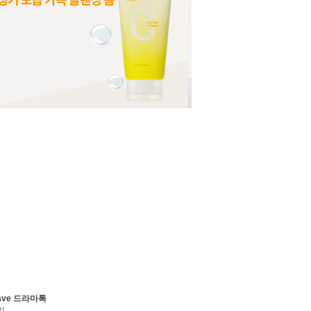
ave 드라마톡
기