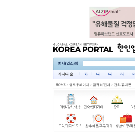
회사(업소)명
가나다 순
가
나
다
라
HOME
>
옐로우페이지
>
컴퓨터/전자
>
전화/휴대폰