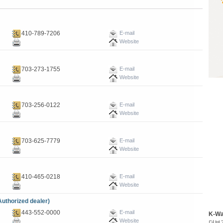
410-789-7206
E-mail
Website
703-273-1755
E-mail
Website
703-256-0122
E-mail
Website
703-625-7779
E-mail
Website
410-465-0218
E-mail
Website
horized dealer)
443-552-0000
E-mail
K-W
Website
더보