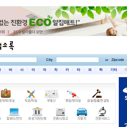
City
Zipcode
or
마
바
사
아
자
차
카
타
파
하
기타