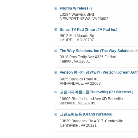
Pilgrim Wireless ()
13294 Warwick Blvd
NEWPORT NEWS, VA 23602
Smart TV Pad (Smart TV Pad Inc)
9612 Fort Meade Rd
LAUREL, MD 20707
The Way Solutions. Inc (The Way Solutions. I
3918 Pros Terity Ave #325 Fairfax
Fairfax , VA 22031
Verizon 한국어 공인딜러 (Verizon Korean Autho
5025 Backlick Road #C
ANNANDALE, VA 22003
고은피제이핸드폰(Beltsville) (PJ Wireless )
10800 Rhode Island Ave #D Beltsville
Beltsville , MD 20705
그랜드핸드폰 (Grand Wireless)
13830 Braddock Rd #B17. Centreville
Centreville , VA 20121