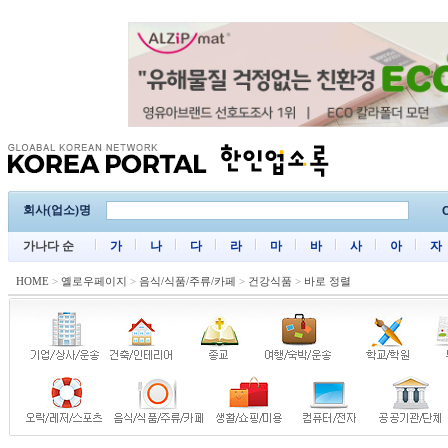
회사(업소)명
C
가나다 순
가
나
다
라
마
바
사
아
자
HOME
>
옐로우페이지
>
음식/식품/주류/카페
>
건강식품
>
바로 정렬