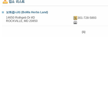
보화즙나라 (BoWa Herbs Land)
14650 Rothgeb Dr #D
301-728-5893
ROCKVILLE, MD 20850
[1]