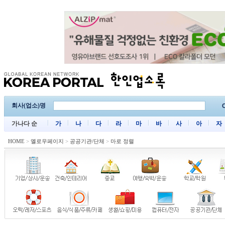
회사(업소)명
C
가나다 순
가
나
다
라
마
바
사
아
자
HOME
>
옐로우페이지
>
공공기관/단체
>
마로 정렬