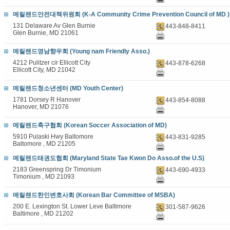
메릴랜드안전대책위원회 (K-A Community Crime Prevention Council of MD )
131 Delaware Av Glen Burnie
443-848-8411
Glen Burnie, MD 21061
메릴랜드영남향우회 (Young nam Friendly Asso.)
4212 Pulitzer cir Ellicott City
443-878-6268
Ellicott City, MD 21042
메릴랜드청소년센터 (MD Youth Center)
1781 Dorsey R Hanover
443-854-8088
Hanover, MD 21076
메릴랜드축구협회 (Korean Soccer Association of MD)
5910 Pulaski Hwy Baltomore
443-831-9285
Baltomore , MD 21205
메릴랜드태권도협회 (Maryland State Tae Kwon Do Asso.of the U.S)
2183 Greenspring Dr Timonium
443-690-4933
Timonium , MD 21093
메릴랜드한인변호사회 (Korean Bar Committee of MSBA)
200 E. Lexington St. Lower Leve Baltimore
301-587-9626
Baltimore , MD 21202