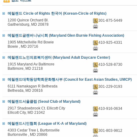
메릴랜드 Circle of Rights 한국어 (Korean-Circle of Rights)
1200 Quince Orchard Bl.
301-875-5449
Gaithersburg, MD 20878
메릴랜드글렌버니낚시회 (Maryland Glen Burnie Fishing Association)
1905 Mitchellville Rd Bowie
410-925-4331
Bowie , MD 20716
메릴랜드노인의료복지센터 (Maryland Adult Daycare Center)
1915 Maryland Av Baltimore
410-528-8730
Baltimore, MD 21218
메릴랜드대학동양학회문화행사부 (Council for East Asian Studies, UMCP)
6111 Namakagan R Bethesda
301-229-0193
Bethesda, MD 20816
메릴랜드서울클럽 (Seoul Club of Maryland)
2917 Shadowbrook Ct. Ellicott City
410-916-0634
Ellicott City, MD 21042
메릴랜드시민협회 (League of K-A of Maryland)
4303 Cedar Tree L Burtonsville
301-803-9812
Burtonsville , MD 20866