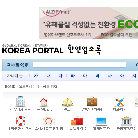
회사(업소)명
C
가나다 순
가
나
다
라
마
바
사
아
자
HOME
>
옐로우페이지
>
파로 정렬