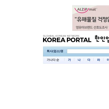
회사(업소)명
가나다 순
가
나
다
라