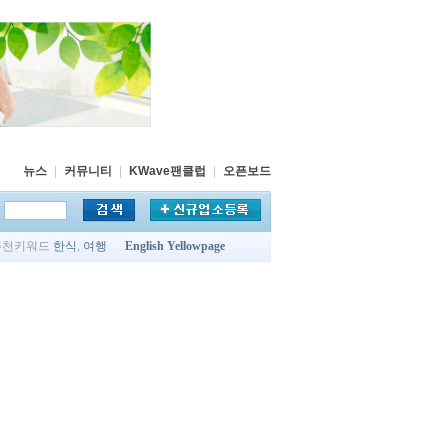
뉴스
|
커뮤니티
|
KWave팬클럽
|
오픈보드
추천키워드
한식
,
여행
English Yellowpage