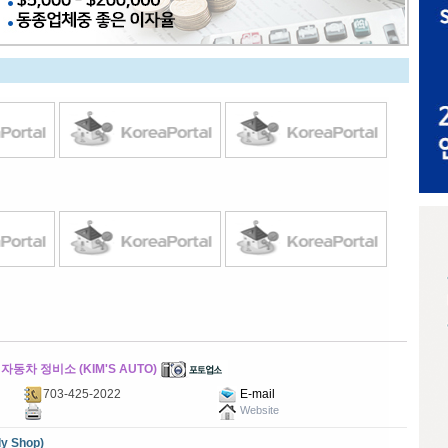
동차 정비소 (KIM'S AUTO)
703-425-2022
E-mail
Website
y Shop)