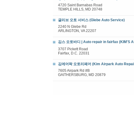
4720 Saint Barnabas Road
TEMPLE HILLS, MD 20748
글리브 오토 서비스 (Glebe Auto Service)
2240 N Glebe Rd
ARLINGTON, VA 22207
김스 오토바디 | Auto repair in fairfax (KIM'S 
3707 Pickett Road
Fairfax, D.C. 22031
김에어팍 오토리페어 (Kim Airpark Auto Repai
7605 Airpark Rd #B
GAITHERSBURG, MD 20879