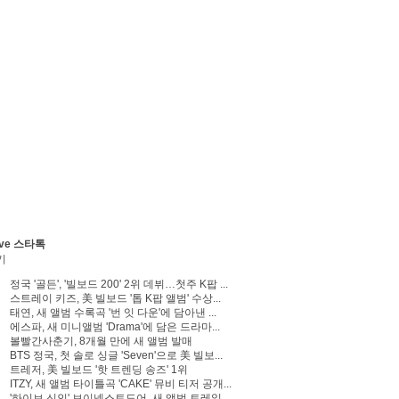
ve 스타톡
기
정국 '골든', '빌보드 200' 2위 데뷔…첫주 K팝 ...
스트레이 키즈, 美 빌보드 '톱 K팝 앨범' 수상...
태연, 새 앨범 수록곡 '번 잇 다운'에 담아낸 ...
에스파, 새 미니앨범 'Drama'에 담은 드라마...
볼빨간사춘기, 8개월 만에 새 앨범 발매
BTS 정국, 첫 솔로 싱글 'Seven'으로 美 빌보...
트레저, 美 빌보드 '핫 트렌딩 송즈' 1위
ITZY, 새 앨범 타이틀곡 'CAKE' 뮤비 티저 공개...
'하이브 신인' 보이넥스트도어, 새 앨범 트레일...