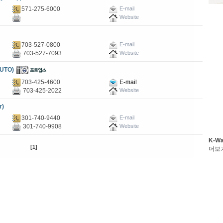
571-275-6000
E-mail
Website
703-527-0800
E-mail
703-527-7093
Website
AUTO)
703-425-4600
E-mail
703-425-2022
Website
r)
301-740-9440
E-mail
301-740-9908
Website
K-W
[1]
더보