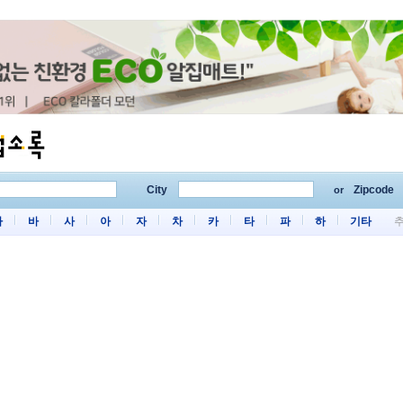
City
Zipcode
or
마
바
사
아
자
차
카
타
파
하
기타