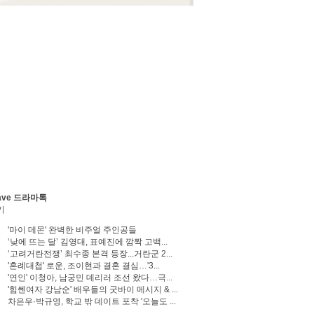
ave 드라마톡
기
'마이 데몬' 완벽한 비주얼 주인공들
‘낮에 뜨는 달’ 김영대, 표예진에 깜짝 고백...
‘고려거란전쟁’ 최수종 본격 등장...거란군 2...
'혼례대첩' 로운, 조이현과 결혼 결심…'3...
'연인' 이청아, 남궁민 데리러 조선 왔다…극...
'힘쎈여자 강남순' 배우들의 굿바이 메시지 & ...
차은우·박규영, 학교 밖 데이트 포착 '오늘도 ...