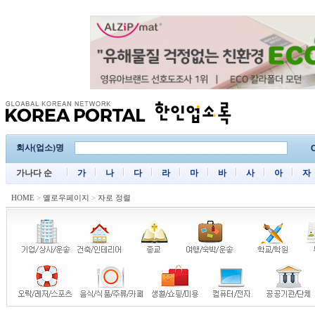
회사(업소)명
C
가나다 순
가
나
다
라
마
바
사
아
자
HOME
>
옐로우페이지
>
자로 정렬