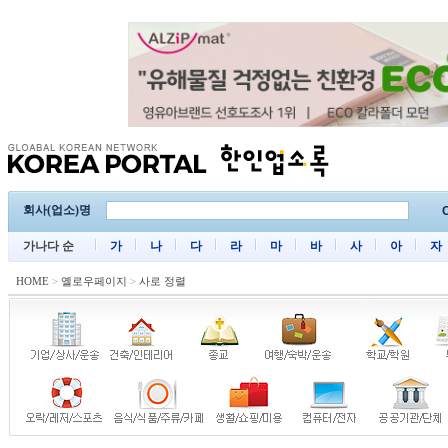
회사(업소)명
C
가나다 순
가
나
다
라
마
바
사
아
자
HOME
>
옐로우페이지
>
사로 정렬