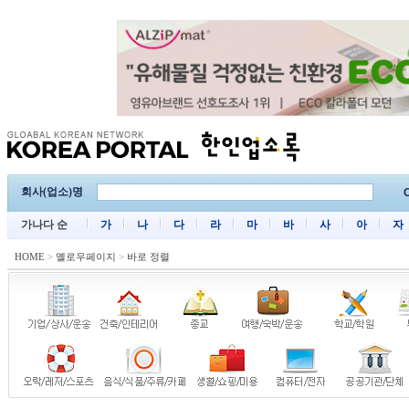
회사(업소)명
C
가나다 순
가
나
다
라
마
바
사
아
자
HOME
>
옐로우페이지
>
바로 정렬