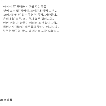
'마이 데몬' 완벽한 비주얼 주인공들
‘낮에 뜨는 달’ 김영대, 표예진에 깜짝 고백...
‘고려거란전쟁’ 최수종 본격 등장...거란군 2...
'혼례대첩' 로운, 조이현과 결혼 결심…'3...
'연인' 이청아, 남궁민 데리러 조선 왔다…극...
'힘쎈여자 강남순' 배우들의 굿바이 메시지 & ...
차은우·박규영, 학교 밖 데이트 포착 '오늘도 ...
ve 스타톡
기