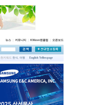
뉴스
|
커뮤니티
|
KWave팬클럽
|
오픈보드
추천키워드
한식
,
여행
English Yellowpage