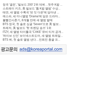
정국 '골든', '빌보드 200' 2위 데뷔…첫주 K팝 ...
스트레이 키즈, 美 빌보드 '톱 K팝 앨범' 수상...
태연, 새 앨범 수록곡 '번 잇 다운'에 담아낸 ...
에스파, 새 미니앨범 'Drama'에 담은 드라마...
볼빨간사춘기, 8개월 만에 새 앨범 발매
BTS 정국, 첫 솔로 싱글 'Seven'으로 美 빌보...
트레저, 美 빌보드 '핫 트렌딩 송즈' 1위
ITZY, 새 앨범 타이틀곡 'CAKE' 뮤비 티저 공개...
'하이브 신인' 보이넥스트도어, 새 앨범 트레일...
BTS 뷔, 첫 솔로 앨범 낸다…민희진 총괄 프...