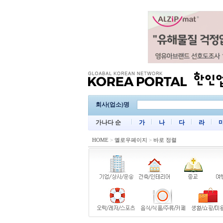
회사(업소)명
가나다 순
가
나
다
라
HOME
>
옐로우페이지
>
바로 정렬