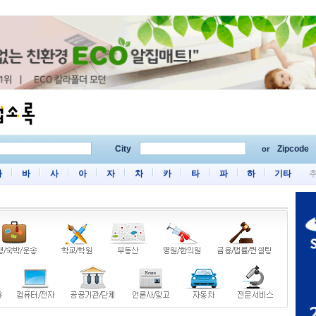
City
Zipcode
or
마
바
사
아
자
차
카
타
파
하
기타