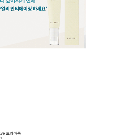
ave 드라마톡
기