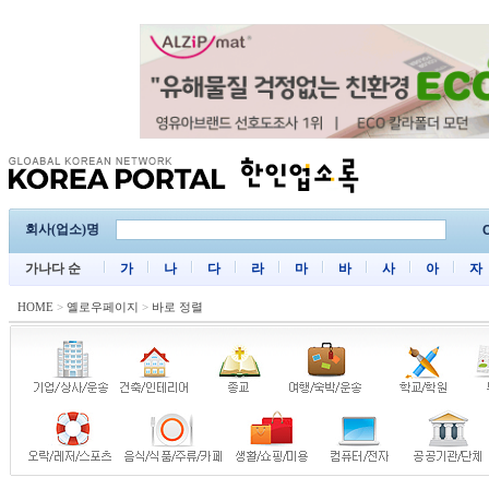
회사(업소)명
C
가나다 순
가
나
다
라
마
바
사
아
자
HOME
>
옐로우페이지
>
바로 정렬