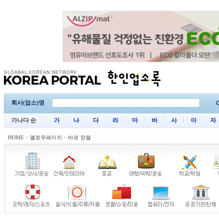
회사(업소)명
C
가나다 순
가
나
다
라
마
바
사
아
자
HOME
>
옐로우페이지
>
바로 정렬