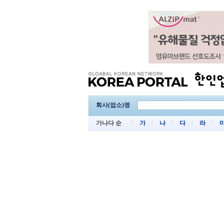
회사(업소)명
가나다 순
가
나
다
라