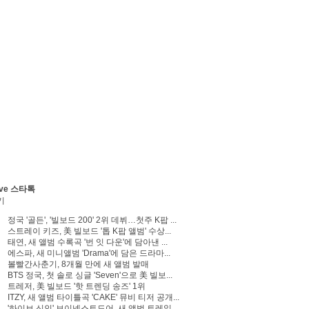
ve 스타톡
기
정국 '골든', '빌보드 200' 2위 데뷔…첫주 K팝 ...
스트레이 키즈, 美 빌보드 '톱 K팝 앨범' 수상...
태연, 새 앨범 수록곡 '번 잇 다운'에 담아낸 ...
에스파, 새 미니앨범 'Drama'에 담은 드라마...
볼빨간사춘기, 8개월 만에 새 앨범 발매
BTS 정국, 첫 솔로 싱글 'Seven'으로 美 빌보...
트레저, 美 빌보드 '핫 트렌딩 송즈' 1위
ITZY, 새 앨범 타이틀곡 'CAKE' 뮤비 티저 공개...
'하이브 신인' 보이넥스트도어, 새 앨범 트레일...