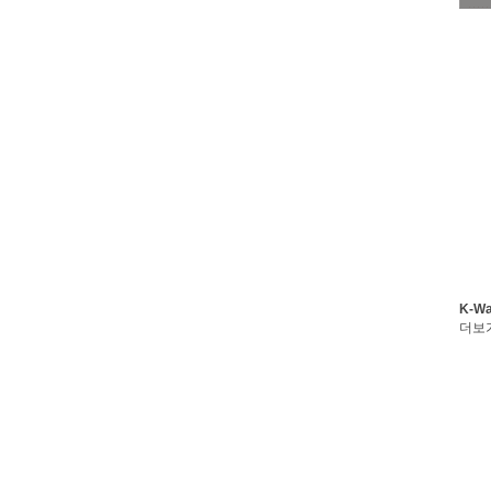
K-W
더보