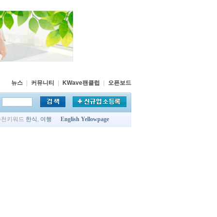
뉴스
|
커뮤니티
|
KWave팬클럽
|
오픈보드
추천키워드
한식
,
여행
English Yellowpage