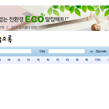
City
Zipcode
or
마
바
사
아
자
차
카
타
파
하
기타