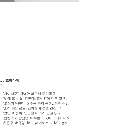
ave 드라마톡
기
'마이 데몬' 완벽한 비주얼 주인공들
‘낮에 뜨는 달’ 김영대, 표예진에 깜짝 고백...
‘고려거란전쟁’ 최수종 본격 등장...거란군 2...
'혼례대첩' 로운, 조이현과 결혼 결심…'3...
'연인' 이청아, 남궁민 데리러 조선 왔다…극...
'힘쎈여자 강남순' 배우들의 굿바이 메시지 & ...
차은우·박규영, 학교 밖 데이트 포착 '오늘도 ...