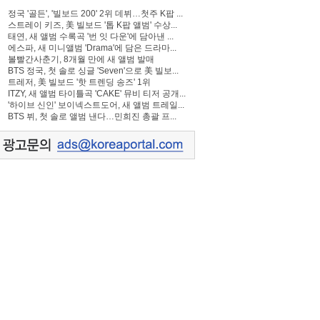
정국 '골든', '빌보드 200' 2위 데뷔…첫주 K팝 ...
스트레이 키즈, 美 빌보드 '톱 K팝 앨범' 수상...
태연, 새 앨범 수록곡 '번 잇 다운'에 담아낸 ...
에스파, 새 미니앨범 'Drama'에 담은 드라마...
볼빨간사춘기, 8개월 만에 새 앨범 발매
BTS 정국, 첫 솔로 싱글 'Seven'으로 美 빌보...
트레저, 美 빌보드 '핫 트렌딩 송즈' 1위
ITZY, 새 앨범 타이틀곡 'CAKE' 뮤비 티저 공개...
'하이브 신인' 보이넥스트도어, 새 앨범 트레일...
BTS 뷔, 첫 솔로 앨범 낸다…민희진 총괄 프...