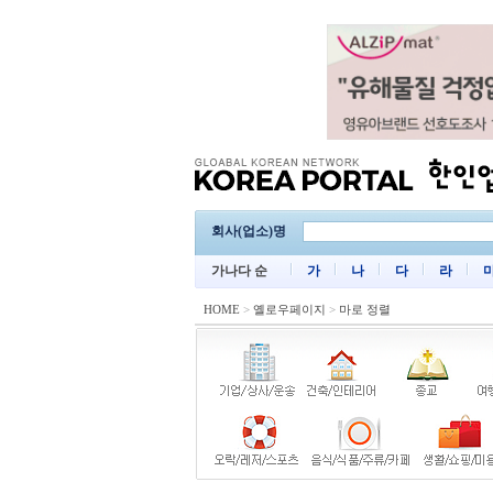
회사(업소)명
가나다 순
가
나
다
라
HOME
>
옐로우페이지
>
마로 정렬