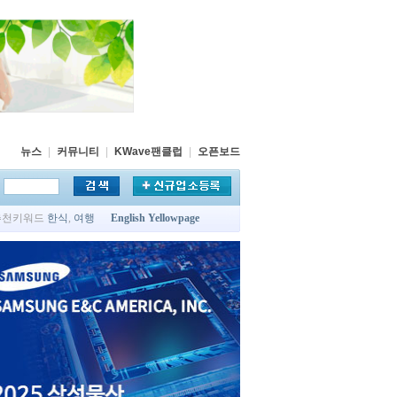
뉴스
|
커뮤니티
|
KWave팬클럽
|
오픈보드
추천키워드
한식
,
여행
English Yellowpage