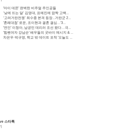
'마이 데몬' 완벽한 비주얼 주인공들
‘낮에 뜨는 달’ 김영대, 표예진에 깜짝 고백...
‘고려거란전쟁’ 최수종 본격 등장...거란군 2...
'혼례대첩' 로운, 조이현과 결혼 결심…'3...
'연인' 이청아, 남궁민 데리러 조선 왔다…극...
'힘쎈여자 강남순' 배우들의 굿바이 메시지 & ...
차은우·박규영, 학교 밖 데이트 포착 '오늘도 ...
ve 스타톡
기