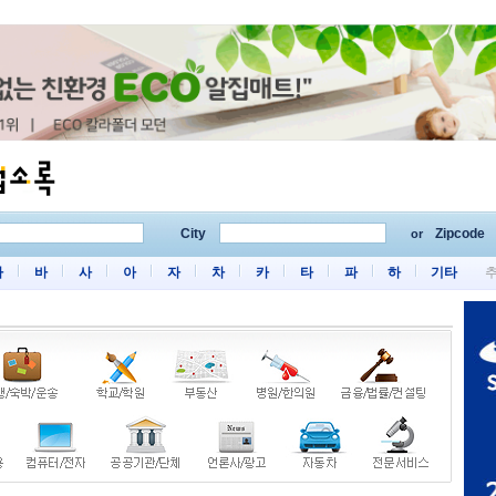
City
Zipcode
or
마
바
사
아
자
차
카
타
파
하
기타