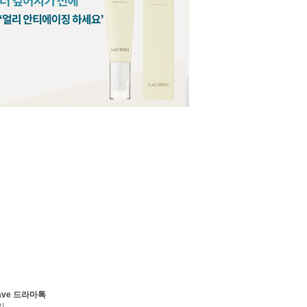
ave 드라마톡
기