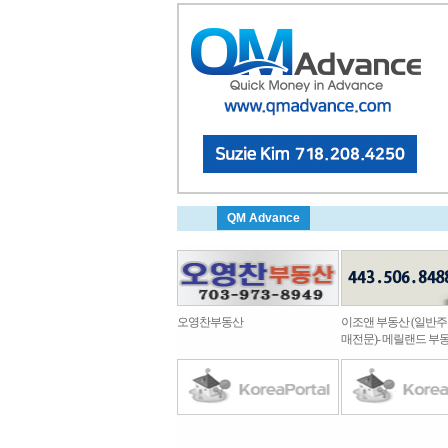
QM Advance
오영찬부동산
이조앤 부동산 (일반
매전문)- 메릴랜드 부