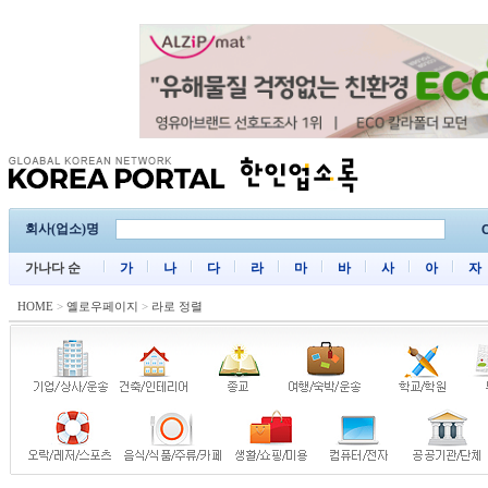
회사(업소)명
C
가나다 순
가
나
다
라
마
바
사
아
자
HOME
>
옐로우페이지
>
라로 정렬