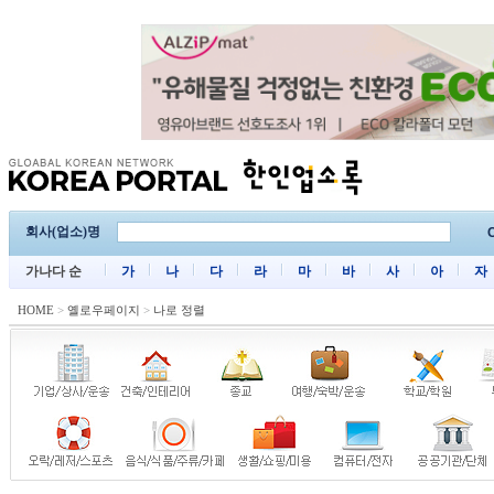
회사(업소)명
C
가나다 순
가
나
다
라
마
바
사
아
자
HOME
>
옐로우페이지
>
나로 정렬