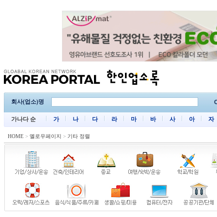
회사(업소)명
C
가나다 순
가
나
다
라
마
바
사
아
자
HOME
>
옐로우페이지
>
기타 정렬