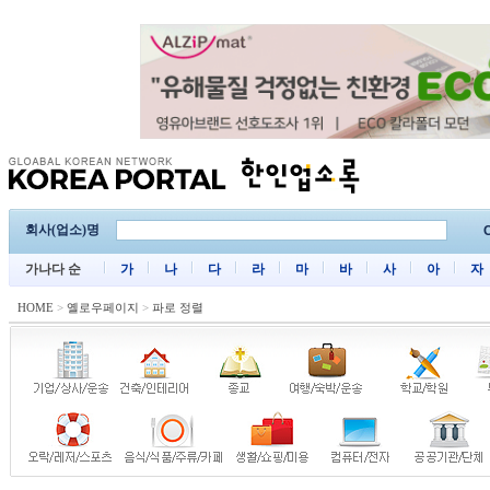
회사(업소)명
C
가나다 순
가
나
다
라
마
바
사
아
자
HOME
>
옐로우페이지
>
파로 정렬