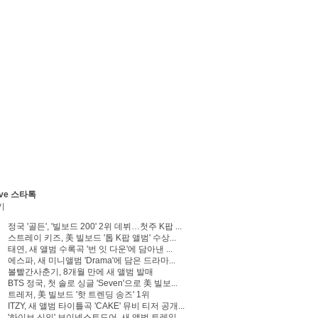
ve 스타톡
기
정국 '골든', '빌보드 200' 2위 데뷔…첫주 K팝 ...
스트레이 키즈, 美 빌보드 '톱 K팝 앨범' 수상...
태연, 새 앨범 수록곡 '번 잇 다운'에 담아낸 ...
에스파, 새 미니앨범 'Drama'에 담은 드라마...
볼빨간사춘기, 8개월 만에 새 앨범 발매
BTS 정국, 첫 솔로 싱글 'Seven'으로 美 빌보...
트레저, 美 빌보드 '핫 트렌딩 송즈' 1위
ITZY, 새 앨범 타이틀곡 'CAKE' 뮤비 티저 공개...
'하이브 신인' 보이넥스트도어, 새 앨범 트레일...