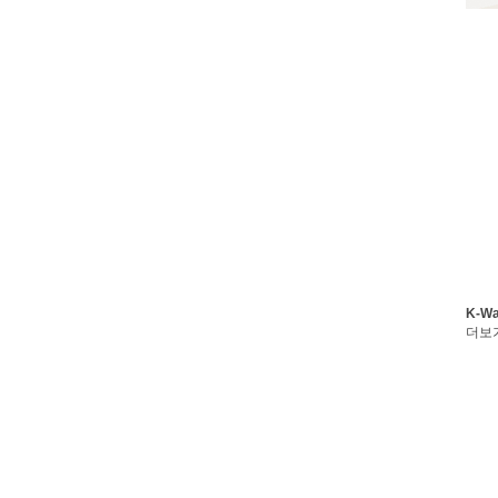
K-W
더보