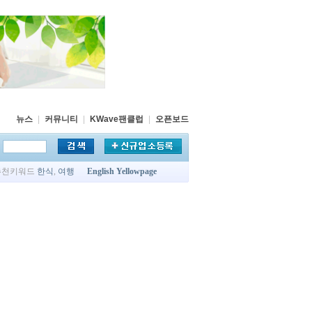
뉴스
|
커뮤니티
|
KWave팬클럽
|
오픈보드
추천키워드
한식
,
여행
English Yellowpage