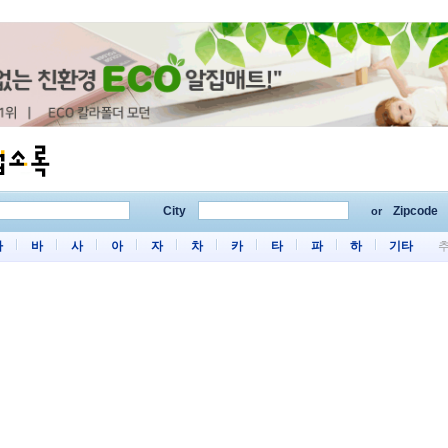
City
Zipcode
or
마
바
사
아
자
차
카
타
파
하
기타