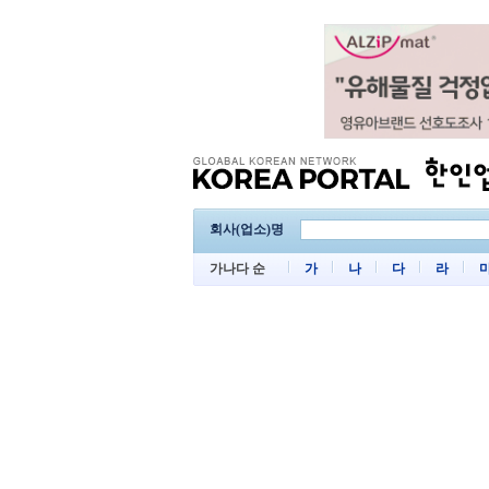
회사(업소)명
가나다 순
가
나
다
라