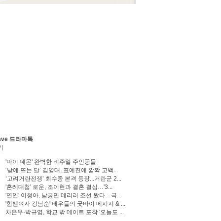
ave 드라마톡
기
'마이 데몬' 완벽한 비주얼 주인공들
‘낮에 뜨는 달’ 김영대, 표예진에 깜짝 고백...
‘고려거란전쟁’ 최수종 본격 등장...거란군 2...
'혼례대첩' 로운, 조이현과 결혼 결심…'3...
'연인' 이청아, 남궁민 데리러 조선 왔다…극...
'힘쎈여자 강남순' 배우들의 굿바이 메시지 & ...
차은우·박규영, 학교 밖 데이트 포착 '오늘도 ...