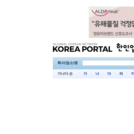
회사(업소)명
가나다 순
가
나
다
라