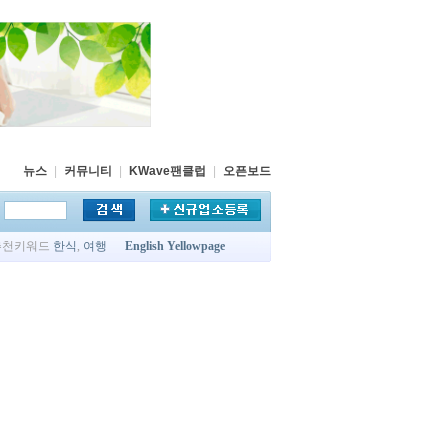
뉴스
|
커뮤니티
|
KWave팬클럽
|
오픈보드
추천키워드
한식
,
여행
English Yellowpage