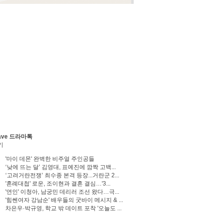
ave 드라마톡
기
'마이 데몬' 완벽한 비주얼 주인공들
‘낮에 뜨는 달’ 김영대, 표예진에 깜짝 고백...
‘고려거란전쟁’ 최수종 본격 등장...거란군 2...
'혼례대첩' 로운, 조이현과 결혼 결심…'3...
'연인' 이청아, 남궁민 데리러 조선 왔다…극...
'힘쎈여자 강남순' 배우들의 굿바이 메시지 & ...
차은우·박규영, 학교 밖 데이트 포착 '오늘도 ...