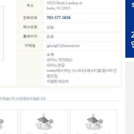
10522 Reeds Landing cir
주소
burke, VI 22015
전화번호
703-577-5036
팩스번호
없음
홈페이지
없음
이메일
jghong67@hanmail.net
소개
피아노 개인레슨
피아노전공
county에서 하는 소나티네 페스티벌 참가자 인
원모집
저렴한 레슨비
 있습니다. (사진정보가 없습니다)