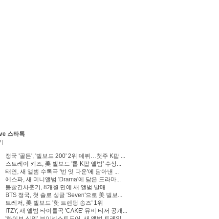
ve 스타톡
기
정국 '골든', '빌보드 200' 2위 데뷔…첫주 K팝 ...
스트레이 키즈, 美 빌보드 '톱 K팝 앨범' 수상...
태연, 새 앨범 수록곡 '번 잇 다운'에 담아낸 ...
에스파, 새 미니앨범 'Drama'에 담은 드라마...
볼빨간사춘기, 8개월 만에 새 앨범 발매
BTS 정국, 첫 솔로 싱글 'Seven'으로 美 빌보...
트레저, 美 빌보드 '핫 트렌딩 송즈' 1위
ITZY, 새 앨범 타이틀곡 'CAKE' 뮤비 티저 공개...
'하이브 신인' 보이넥스트도어, 새 앨범 트레일...