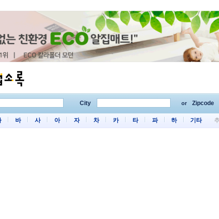
City
Zipcode
or
마
바
사
아
자
차
카
타
파
하
기타