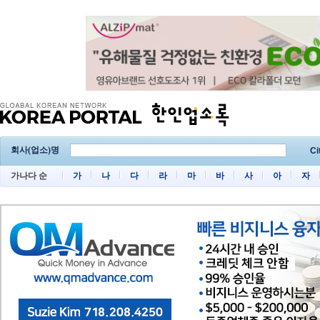
회사(업소)명
Ci
가나다 순
가
나
다
라
마
바
사
아
자