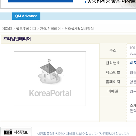
QM Advance
HOME
>
옐로우페이지
>
건축/인테리어
>
건축설계&실내장식
프라임인테리어
100 
주소
Suis
전화번호
415
팩스번호
없
홈페이지
없
이메일
없
소
연
사진을 클릭하시면 더 자세히 보실수 있습니다. (사진정보가 없습니다)