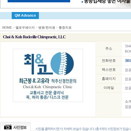
QM Advance
HOME
>
옐로우페이지
>
병원/한의원
>
통증치료
Choi & Koh Rockville Chiropractic, LLC
594
주소
ROC
전화번호
301
팩스번호
없
홈페이지
없
이메일
없
소
없
사진을 클릭하시면 더 자세히 보실수 있습니다. (총 4개의 사진정보가 있습니