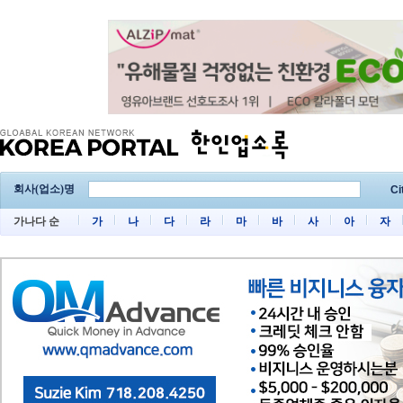
회사(업소)명
Ci
가나다 순
가
나
다
라
마
바
사
아
자