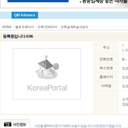
QM Advance
HOME
>
옐로우페이지
>
건축/인테리어
>
건축설계&실내장식
등록중입니다 6596
1
주소
1, D
전화번호
1--
팩스번호
없
홈페이지
없
이메일
없
소
없
사진을 클릭하시면 더 자세히 보실수 있습니다. (사진정보가 없습니다)