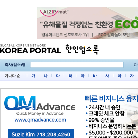
회사(업소)명
Ci
가나다 순
가
나
다
라
마
바
사
아
자