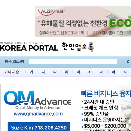
회사(업소)명
Ci
가나다 순
가
나
다
라
마
바
사
아
자