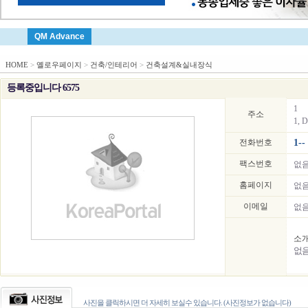
QM Advance
HOME
>
옐로우페이지
>
건축/인테리어
>
건축설계&실내장식
등록중입니다 6575
1
주소
1, D
전화번호
1--
팩스번호
없
홈페이지
없
이메일
없
소
없
사진을 클릭하시면 더 자세히 보실수 있습니다. (사진정보가 없습니다)