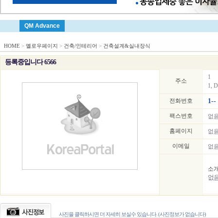
QM Advance
HOME
>
옐로우페이지
>
건축/인테리어
>
건축설계&실내장식
등록중입니다 6566
1
주소
1, D
전화번호
1--
팩스번호
없
홈페이지
없
이메일
없
소
없
사진을 클릭하시면 더 자세히 보실수 있습니다. (사진정보가 없습니다)