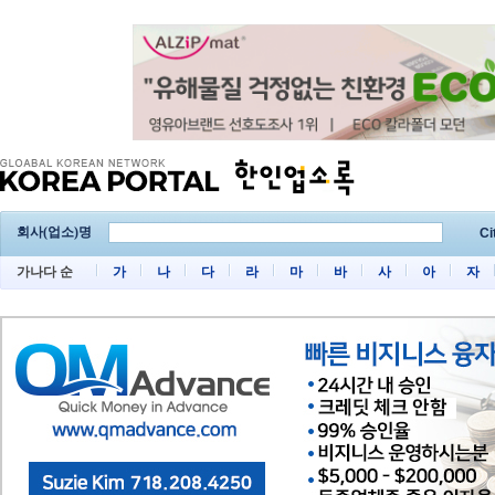
회사(업소)명
Ci
가나다 순
가
나
다
라
마
바
사
아
자