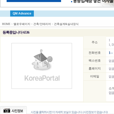
QM Advance
HOME
>
옐로우페이지
>
건축/인테리어
>
건축설계&실내장식
등록중입니다 6536
1
주소
1, D
전화번호
1--
팩스번호
없
홈페이지
없
이메일
없
소
없
사진을 클릭하시면 더 자세히 보실수 있습니다. (사진정보가 없습니다)