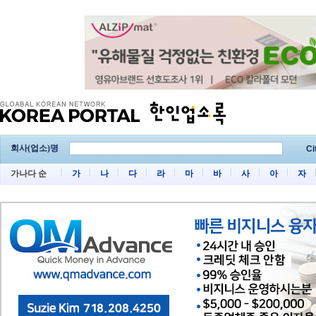
회사(업소)명
Ci
가나다 순
가
나
다
라
마
바
사
아
자