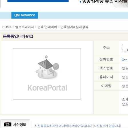
QM Advance
HOME
>
옐로우페이지
>
건축/인테리어
>
건축설계&실내장식
등록중입니다 6482
1
주소
1, D
전화번호
1--
팩스번호
없
홈페이지
없
이메일
없
소
없
사진을 클릭하시면 더 자세히 보실수 있습니다. (사진정보가 없습니다)