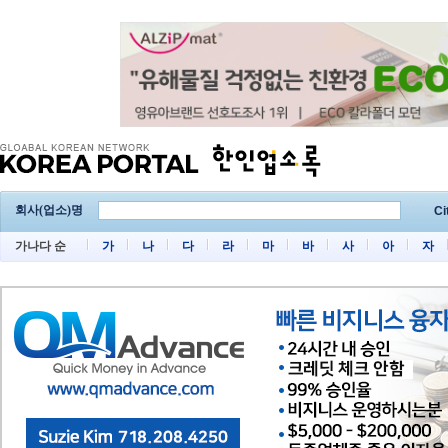
회사(업소)명
Ci
가나다 순
가
나
다
라
마
바
사
아
자