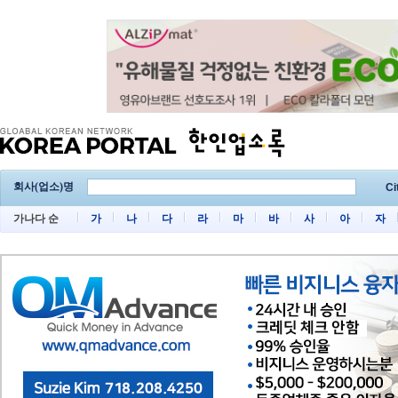
회사(업소)명
Ci
가나다 순
가
나
다
라
마
바
사
아
자