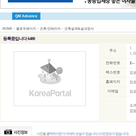
QM Advance
HOME
>
옐로우페이지
>
건축/인테리어
>
건축설계&실내장식
등록중입니다 6480
1
주소
1, D
전화번호
1--
팩스번호
없
홈페이지
없
이메일
없
소
없
사진을 클릭하시면 더 자세히 보실수 있습니다. (사진정보가 없습니다)