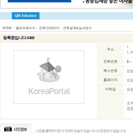
QM Advance
HOME
>
옐로우페이지
>
건축/인테리어
>
건축설계&실내장식
등록중입니다 6468
1
주소
1, D
전화번호
1--
팩스번호
없
홈페이지
없
이메일
없
소
없
사진을 클릭하시면 더 자세히 보실수 있습니다. (사진정보가 없습니다)