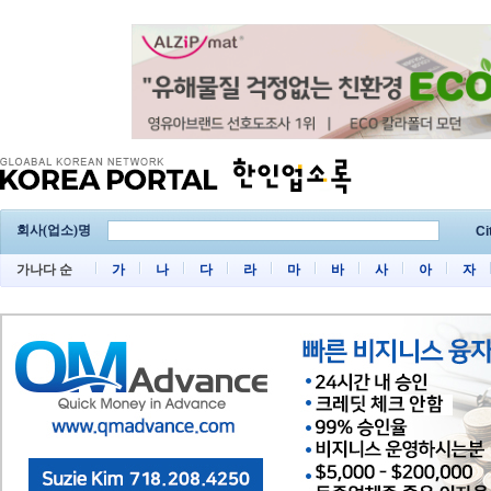
회사(업소)명
Ci
가나다 순
가
나
다
라
마
바
사
아
자