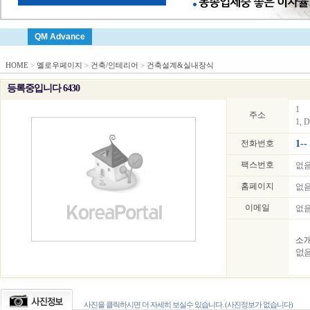
QM Advance
HOME
>
옐로우페이지
>
건축/인테리어
>
건축설계&실내장식
등록중입니다 6430
1
주소
1, D
전화번호
1--
팩스번호
없
홈페이지
없
이메일
없
소
없
사진을 클릭하시면 더 자세히 보실수 있습니다. (사진정보가 없습니다)