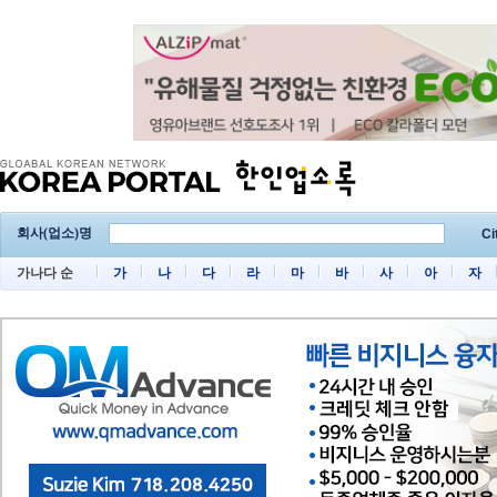
회사(업소)명
Ci
가나다 순
가
나
다
라
마
바
사
아
자