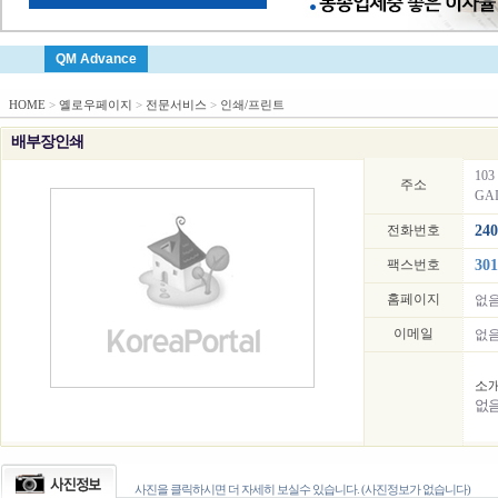
QM Advance
HOME
>
옐로우페이지
>
전문서비스
>
인쇄/프린트
배부장인쇄
103 
주소
GAI
전화번호
240
팩스번호
301
홈페이지
없
이메일
없
소
없
사진을 클릭하시면 더 자세히 보실수 있습니다. (사진정보가 없습니다)