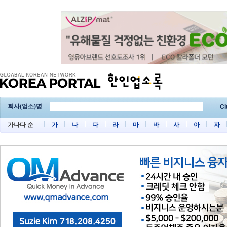
회사(업소)명
Ci
가나다 순
가
나
다
라
마
바
사
아
자