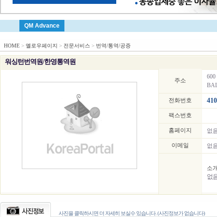
QM Advance
HOME
>
옐로우페이지
>
전문서비스
>
번역/통역/공증
워싱턴번역원/한영통역원
600 
주소
BAL
전화번호
410
팩스번호
홈페이지
없
이메일
없
소
없
사진을 클릭하시면 더 자세히 보실수 있습니다. (사진정보가 없습니다)