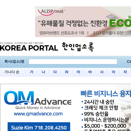
회사(업소)명
Ci
가나다 순
가
나
다
라
마
바
사
아
자