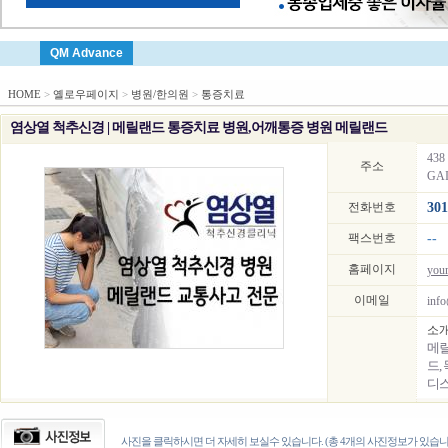
QM Advance
HOME
>
옐로우페이지
>
병원/한의원
>
통증치료
염상열 척추신경 | 메릴랜드 통증치료 병원,어깨통증 병원 메릴랜드
438 
주소
GAI
전화번호
301
팩스번호
--
홈페이지
you
이메일
inf
소
메릴
드,
디
사진을 클릭하시면 더 자세히 보실수 있습니다. (총 4개의 사진정보가 있습니