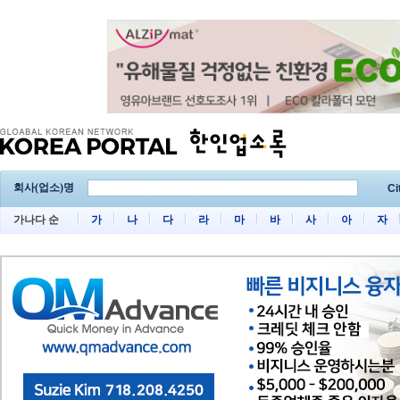
회사(업소)명
Ci
가나다 순
가
나
다
라
마
바
사
아
자