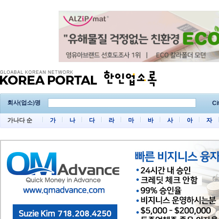
회사(업소)명
Ci
가나다 순
가
나
다
라
마
바
사
아
자