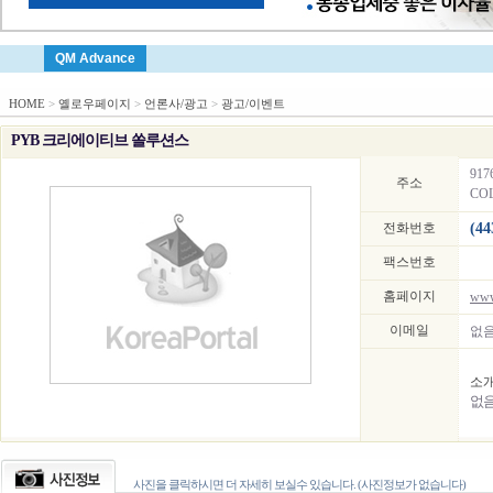
QM Advance
HOME
>
옐로우페이지
>
언론사/광고
>
광고/이벤트
PYB 크리에이티브 쏠루션스
917
주소
COL
전화번호
(44
팩스번호
홈페이지
www
이메일
없
소
없
사진을 클릭하시면 더 자세히 보실수 있습니다. (사진정보가 없습니다)