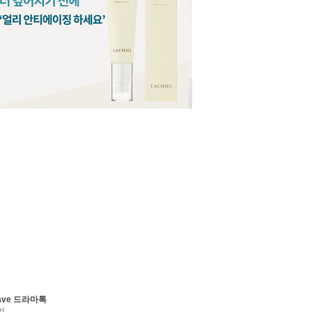
ave 드라마톡
기