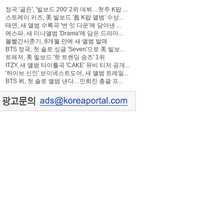
정국 '골든', '빌보드 200' 2위 데뷔…첫주 K팝 ...
스트레이 키즈, 美 빌보드 '톱 K팝 앨범' 수상...
태연, 새 앨범 수록곡 '번 잇 다운'에 담아낸 ...
에스파, 새 미니앨범 'Drama'에 담은 드라마...
볼빨간사춘기, 8개월 만에 새 앨범 발매
BTS 정국, 첫 솔로 싱글 'Seven'으로 美 빌보...
트레저, 美 빌보드 '핫 트렌딩 송즈' 1위
ITZY, 새 앨범 타이틀곡 'CAKE' 뮤비 티저 공개...
'하이브 신인' 보이넥스트도어, 새 앨범 트레일...
BTS 뷔, 첫 솔로 앨범 낸다…민희진 총괄 프...