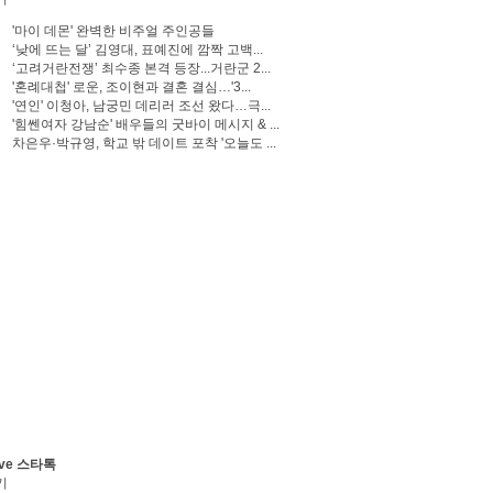
'마이 데몬' 완벽한 비주얼 주인공들
‘낮에 뜨는 달’ 김영대, 표예진에 깜짝 고백...
‘고려거란전쟁’ 최수종 본격 등장...거란군 2...
'혼례대첩' 로운, 조이현과 결혼 결심…'3...
'연인' 이청아, 남궁민 데리러 조선 왔다…극...
'힘쎈여자 강남순' 배우들의 굿바이 메시지 & ...
차은우·박규영, 학교 밖 데이트 포착 '오늘도 ...
ve 스타톡
기