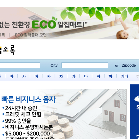
City
Zipcode
or
마
바
사
아
자
차
카
타
파
하
기타