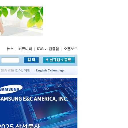
뉴스
|
커뮤니티
|
KWave팬클럽
|
오픈보드
추천키워드
한식
,
여행
English Yellowpage