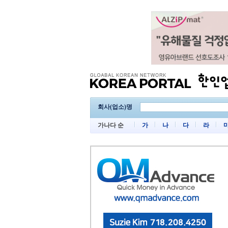
회사(업소)명
가나다 순
가
나
다
라