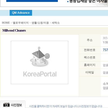
QM Advance
HOME
>
옐로우페이지
>
생활/쇼핑/미용
>
세탁소
Millwood Cleaners
315
주소
VIR
전화번호
757
팩스번호
홈페이지
없
이메일
없
소
없
사진을 클릭하시면 더 자세히 보실수 있습니다. (사진정보가 없습니다)