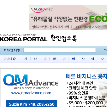
회사(업소)명
Ci
가나다 순
가
나
다
라
마
바
사
아
자