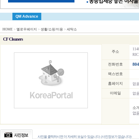
QM Advance
HOME
>
옐로우페이지
>
생활/쇼핑/미용
>
세탁소
CF Cleaners
114
주소
RIC
전화번호
804
팩스번호
홈페이지
없
이메일
없
소
없
사진을 클릭하시면 더 자세히 보실수 있습니다. (사진정보가 없습니다)