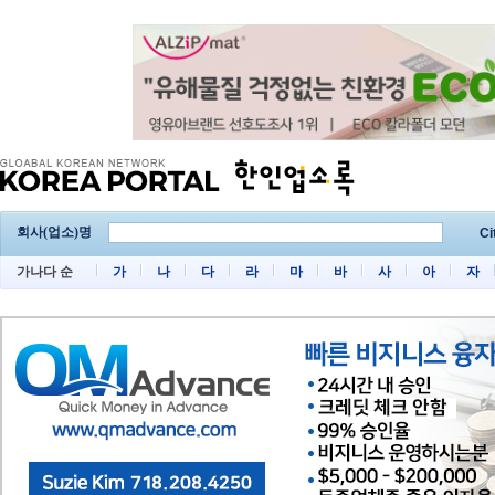
회사(업소)명
Ci
가나다 순
가
나
다
라
마
바
사
아
자