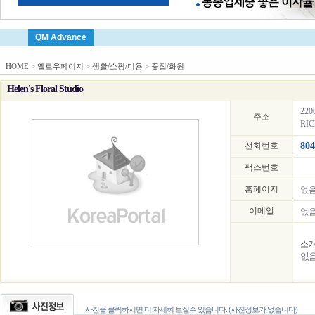
QM Advance
HOME
>
옐로우페이지
>
생활/쇼핑/미용
>
꽃집/화원
Helen's Floral Studio
220
주소
RIC
전화번호
804
팩스번호
홈페이지
없
이메일
없
소
없
사진을 클릭하시면 더 자세히 보실수 있습니다. (사진정보가 없습니다)