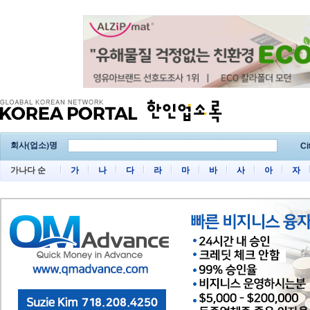
회사(업소)명
Ci
가나다 순
가
나
다
라
마
바
사
아
자