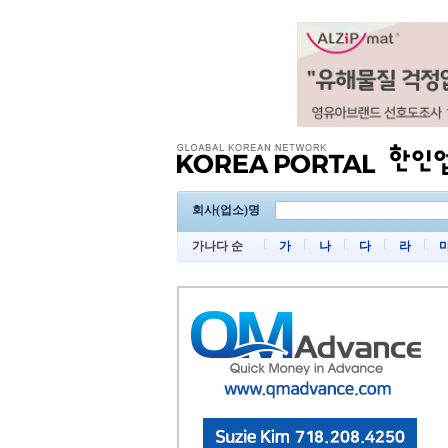
회사(업소)명
가나다 순
가
나
다
라