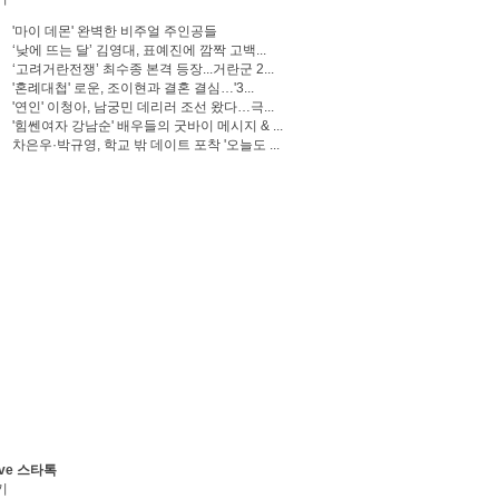
'마이 데몬' 완벽한 비주얼 주인공들
‘낮에 뜨는 달’ 김영대, 표예진에 깜짝 고백...
‘고려거란전쟁’ 최수종 본격 등장...거란군 2...
'혼례대첩' 로운, 조이현과 결혼 결심…'3...
'연인' 이청아, 남궁민 데리러 조선 왔다…극...
'힘쎈여자 강남순' 배우들의 굿바이 메시지 & ...
차은우·박규영, 학교 밖 데이트 포착 '오늘도 ...
ve 스타톡
기