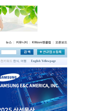
뉴스
|
커뮤니티
|
KWave팬클럽
|
오픈보드
추천키워드
한식
,
여행
English Yellowpage