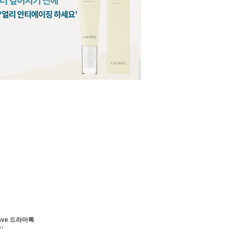
ave 드라마톡
기