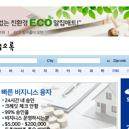
City
Zipcode
or
마
바
사
아
자
차
카
타
파
하
기타