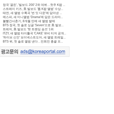
정국 '골든', '빌보드 200' 2위 데뷔…첫주 K팝 ...
스트레이 키즈, 美 빌보드 '톱 K팝 앨범' 수상...
태연, 새 앨범 수록곡 '번 잇 다운'에 담아낸 ...
에스파, 새 미니앨범 'Drama'에 담은 드라마...
볼빨간사춘기, 8개월 만에 새 앨범 발매
BTS 정국, 첫 솔로 싱글 'Seven'으로 美 빌보...
트레저, 美 빌보드 '핫 트렌딩 송즈' 1위
ITZY, 새 앨범 타이틀곡 'CAKE' 뮤비 티저 공개...
'하이브 신인' 보이넥스트도어, 새 앨범 트레일...
BTS 뷔, 첫 솔로 앨범 낸다…민희진 총괄 프...