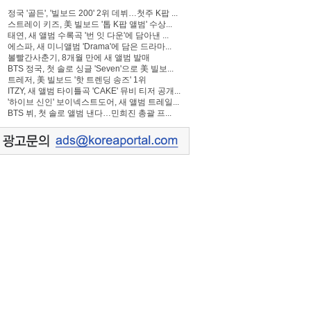
정국 '골든', '빌보드 200' 2위 데뷔…첫주 K팝 ...
스트레이 키즈, 美 빌보드 '톱 K팝 앨범' 수상...
태연, 새 앨범 수록곡 '번 잇 다운'에 담아낸 ...
에스파, 새 미니앨범 'Drama'에 담은 드라마...
볼빨간사춘기, 8개월 만에 새 앨범 발매
BTS 정국, 첫 솔로 싱글 'Seven'으로 美 빌보...
트레저, 美 빌보드 '핫 트렌딩 송즈' 1위
ITZY, 새 앨범 타이틀곡 'CAKE' 뮤비 티저 공개...
'하이브 신인' 보이넥스트도어, 새 앨범 트레일...
BTS 뷔, 첫 솔로 앨범 낸다…민희진 총괄 프...