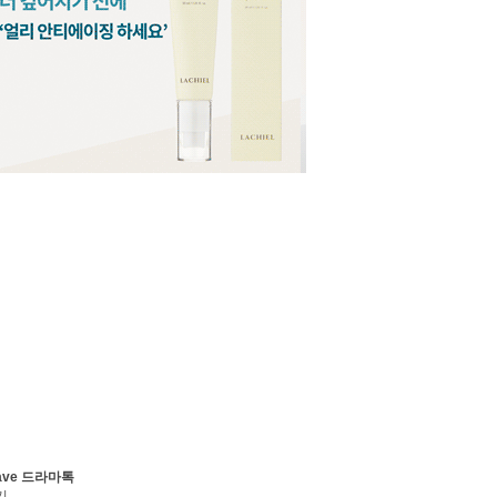
ave 드라마톡
기