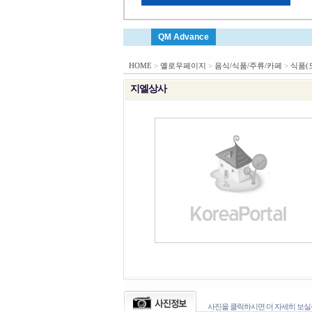
QM Advance
HOME
>
옐로우페이지
>
음식/식품/주류/카페
>
식품(
지엘상사
사진을 클릭하시면 더 자세히 보실수