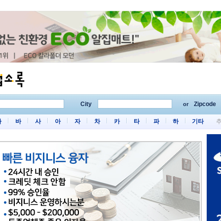
City
Zipcode
or
마
바
사
아
자
차
카
타
파
하
기타