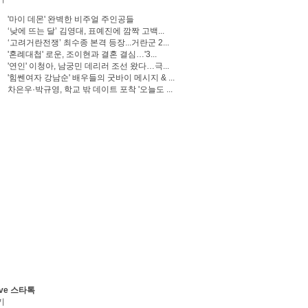
'마이 데몬' 완벽한 비주얼 주인공들
‘낮에 뜨는 달’ 김영대, 표예진에 깜짝 고백...
‘고려거란전쟁’ 최수종 본격 등장...거란군 2...
'혼례대첩' 로운, 조이현과 결혼 결심…'3...
'연인' 이청아, 남궁민 데리러 조선 왔다…극...
'힘쎈여자 강남순' 배우들의 굿바이 메시지 & ...
차은우·박규영, 학교 밖 데이트 포착 '오늘도 ...
ve 스타톡
기