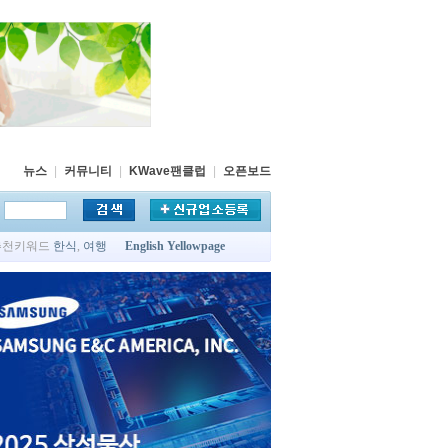
뉴스
|
커뮤니티
|
KWave팬클럽
|
오픈보드
추천키워드
한식
,
여행
English Yellowpage