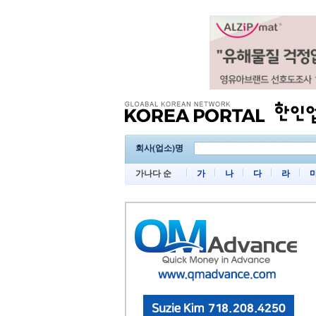
회사(업소)명
가나다 순
가
나
다
라