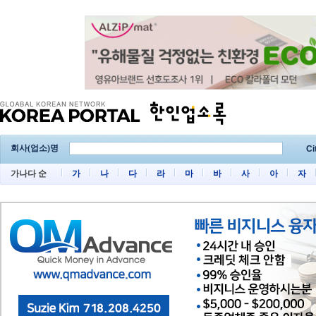
회사(업소)명
Ci
가나다 순
가
나
다
라
마
바
사
아
자