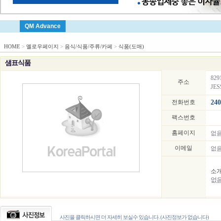
QM Advance
HOME
>
옐로우페이지
>
음식/식품/주류/카페
>
식품(도매)
샘표식품
829
주소
JES
전화번호
240
팩스번호
홈페이지
없
이메일
없
소
없
사진을 클릭하시면 더 자세히 보실수 있습니다. (사진정보가 없습니다)